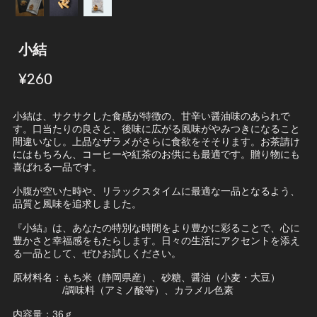
小結
¥260
小結は、サクサクした食感が特徴の、甘辛い醤油味のあられで
す。口当たりの良さと、後味に広がる風味がやみつきになること
間違いなし。上品なザラメがさらに食欲をそそります。お茶請け
にはもちろん、コーヒーや紅茶のお供にも最適です。贈り物にも
喜ばれる一品です。
小腹が空いた時や、リラックスタイムに最適な一品となるよう、
品質と風味を追求しました。
『小結』は、あなたの特別な時間をより豊かに彩ることで、心に
豊かさと幸福感をもたらします。日々の生活にアクセントを添え
る一品として、ぜひお試しください。
原材料名：もち米（静岡県産）、砂糖、醤油（小麦・大豆）
/調味料（アミノ酸等）、カラメル色素
内容量：36ｇ